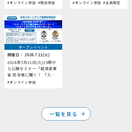
活用で監査役等監査・内部
ド改訂 ～機関投資家から見
#オンライン参加
#現地参加
#オンライン参加
#会員限定
監査はここまで進化する
た改訂の影響～」を開催い
～」を開催いたします。
たします。
オープンイベント
開催日：
2026.7.21(火)
2026年7月21日(火)19時か
ら公開セミナー「経済産業
省 担当者に聞く！ 『スター
トアップ総力創出パッケー
#オンライン参加
ジ』と 『スタートアップM
＆Aガイダンス』」を開催
いたします。
一覧を見る